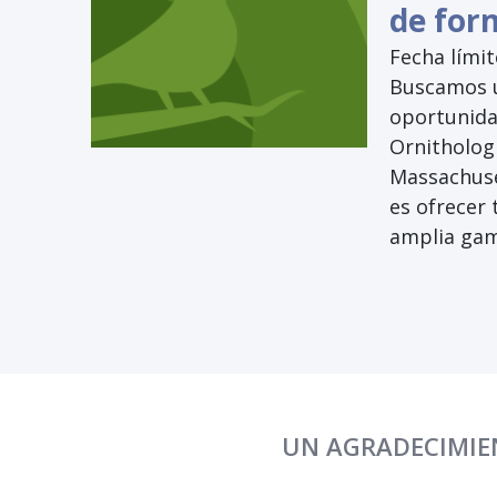
de for
Fecha límit
Buscamos u
oportunida
Ornithologi
Massachuset
es ofrecer
amplia gama
UN AGRADECIMIEN