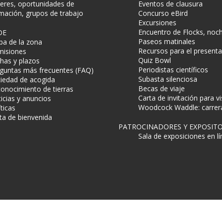
leres, oportunidades de
Eventos de clausura
mación, grupos de trabajo
Concurso eBird
Excursiones
Encuentro de Flocks, noc
DE
Paseos matinales
a de la zona
Recursos para el present
isiones
Quiz Bowl
has y plazos
Periodistas científicos
guntas más frecuentes (FAQ)
Subasta silenciosa
iedad de acogida
Becas de viaje
onocimiento de tierras
Carta de invitación para vi
icias y anuncios
Woodcock Waddle: carrera
íticas
ta de bienvenida
PATROCINADORES Y EXPOSIT
Sala de exposiciones en l