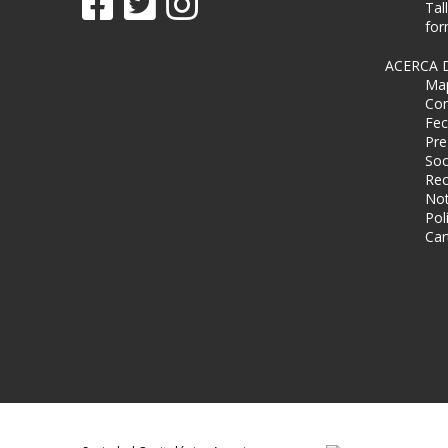
Tal
for
ACERCA 
Map
Com
Fec
Pre
Soc
Rec
Not
Pol
Car