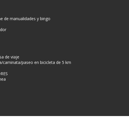
he de manualidades y bingo
ador
sa de viaje
/caminata/paseo en bicicleta de 5 km
ORES
ínea