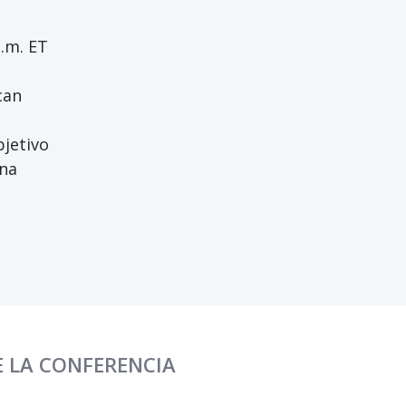
p.m. ET
can
bjetivo
una
E LA CONFERENCIA