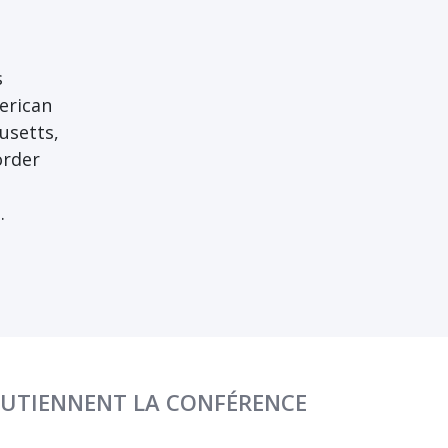
s
merican
usetts,
order
.
OUTIENNENT LA CONFÉRENCE