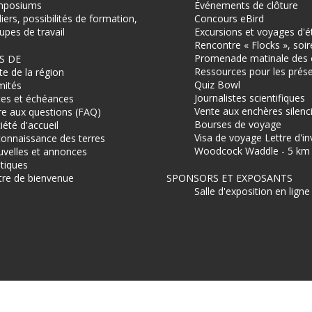
mposiums
Événements de clôture
liers, possibilités de formation,
Concours eBird
upes de travail
Excursions et voyages d'
Rencontre « Flocks », soir
Promenade matinale des 
S DE
Ressources pour les prés
te de la région
Quiz Bowl
ités
Journalistes scientifiques
es et échéances
Vente aux enchères silenc
re aux questions (FAQ)
Bourses de voyage
iété d'accueil
Visa de voyage Lettre d'in
onnaissance des terres
Woodcock Waddle - 5 km d
velles et annonces
itiques
tre de bienvenue
SPONSORS ET EXPOSANTS
Salle d'exposition en ligne