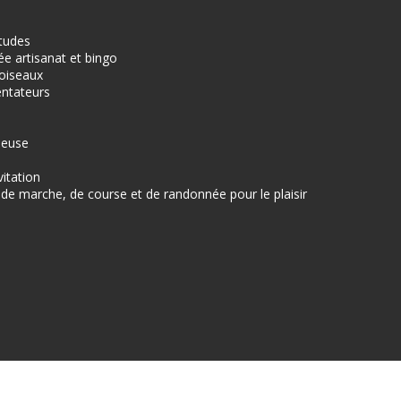
études
ée artisanat et bingo
oiseaux
entateurs
ieuse
vitation
e marche, de course et de randonnée pour le plaisir