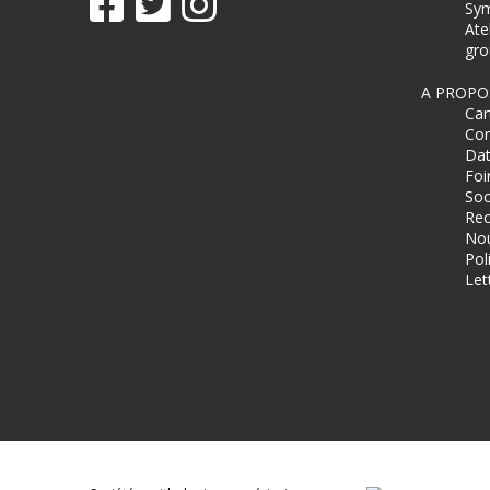
Sy
Ate
gro
A PROPO
Car
Com
Dat
Foi
Soc
Rec
Nou
Pol
Let