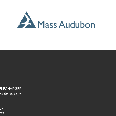
 TÉLÉCHARGER
es de voyage
ux
nts