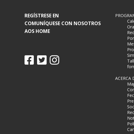
REGÍSTRESE EN
PROGRA
Cal
COMUNÍQUESE CON NOSOTROS
Ora
AOS HOME
Red
Pon
Mes
Pro
Sim
Tal
for
ACERCA 
Map
Com
Fec
Pre
Soc
Rec
Not
Pol
Car