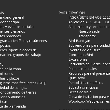
MA
PARTICIPACIÓN
endario general
INSCRÍBETE EN AOS 202
dor principal
Aplicación AOS 2026 | 
es y eventos sociales
Alojamiento y recursos tur
entes plenarios
Nuestra sede
as redondas
Transporte
grama científico y resúmenes
Bird Band Jam
posios
Subvenciones para cuidad
leres, oportunidades de
Eventos de clausura
mación, grupos de trabajo
Concurso eBird
Excursiones
Encuentro de Flocks, noc
DE
Paseos matinales
a de la zona
Recursos para el present
isiones
Quiz Bowl
has y plazos
Periodistas científicos
guntas más frecuentes (FAQ)
Subasta silenciosa
iedad de acogida
Becas de viaje
onocimiento de tierras
Carta de invitación para vi
icias y anuncios
Woodcock Waddle: carrera
íticas
ta de bienvenida