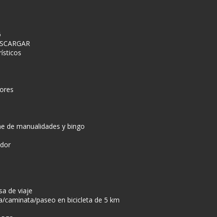
6
DESCARGAR
ísticos
ores
he de manualidades y bingo
ador
sa de viaje
/caminata/paseo en bicicleta de 5 km